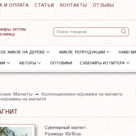
А И ОПЛАТА
СТАТЬИ
КОНТАКТЫ
ОТЗЫВЫ
ниры оптом
розницу
ОЕ ЖИКЛЕ НА ДЕРЕВЕ
ЖИКЛЕ. РЕПРОДУКЦИИ
HAND M
ИИ
АВТОРЫ
ОПТОВИКИ
СУВЕНИРЫ ИЗ ПИТЕРА
рские Магниты
Коллекционная керамика на магните
 керамика на магните
АГНИТ
Сувенирный магнит.
Размеры 10х10см.