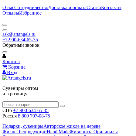
О нас
Сотрудничество
Доставка и оплата
Статьи
Контакты
Отзывы
Избранное
ask@artangels.ru
+7-900-634-65-35
Обратный звонок
Корзина
Корзина
Вход
Сувениры оптом
и в розницу
СПб
+7-900-634-65-35
Россия
8 800 707-08-75
Подарки, сувениры
Авторское жикле на дереве
Жикле. Репродукции
Hand Made
Живопись. Оригиналы