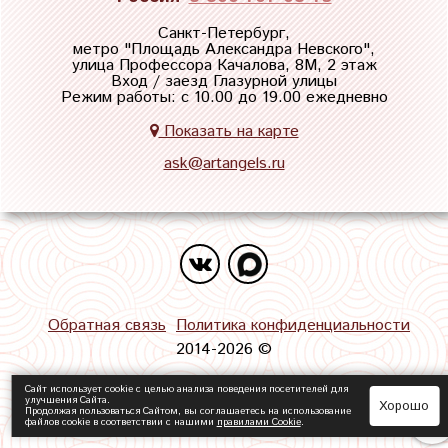
Санкт-Петербург,
метро "
Площадь Александра Невского
",
улица Профессора Качалова, 8М, 2 этаж
Вход / заезд Глазурной улицы
Режим работы: с 10.00 до 19.00 ежедневно
Показать на карте
ask@artangels.ru
Обратная связь
Политика конфиденциальности
2014-2026 ©
Сайт использует cookie с целью анализа поведения посетителей для
улучшения Сайта.
Хорошо
Продолжая пользоваться Сайтом, вы соглашаетесь на использование
файлов cookie в соответствии с нашими
правилами Сookie
.