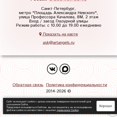
Санкт-Петербург,
метро "
Площадь Александра Невского
",
улица Профессора Качалова, 8М, 2 этаж
Вход / заезд Глазурной улицы
Режим работы: с 10.00 до 19.00 ежедневно
Показать на карте
ask@artangels.ru
Обратная связь
Политика конфиденциальности
2014-2026 ©
Сайт использует cookie с целью анализа поведения посетителей для
улучшения Сайта.
Хорошо
Продолжая пользоваться Сайтом, вы соглашаетесь на использование
файлов cookie в соответствии с нашими
правилами Сookie
.