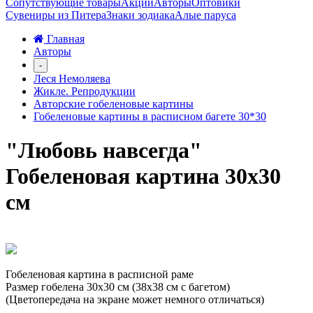
Сопутствующие товары
Акции
Авторы
Оптовики
Сувениры из Питера
Знаки зодиака
Алые паруса
Главная
Авторы
-
Леся Немоляева
Жикле. Репродукции
Авторские гобеленовые картины
Гобеленовые картины в расписном багете 30*30
"Любовь навсегда"
Гобеленовая картина 30х30
см
Гобеленовая картина в расписной раме
Размер гобелена 30х30 см (38х38 см с багетом)
(Цветопередача на экране может немного отличаться)