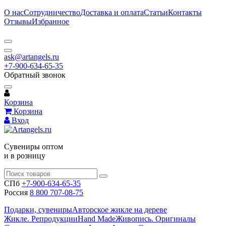
О нас
Сотрудничество
Доставка и оплата
Статьи
Контакты
Отзывы
Избранное
ask@artangels.ru
+7-900-634-65-35
Обратный звонок
Корзина
Корзина
Вход
Сувениры оптом
и в розницу
СПб
+7-900-634-65-35
Россия
8 800 707-08-75
Подарки, сувениры
Авторское жикле на дереве
Жикле. Репродукции
Hand Made
Живопись. Оригиналы