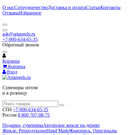
О нас
Сотрудничество
Доставка и оплата
Статьи
Контакты
Отзывы
Избранное
ask@artangels.ru
+7-900-634-65-35
Обратный звонок
Корзина
Корзина
Вход
Сувениры оптом
и в розницу
СПб
+7-900-634-65-35
Россия
8 800 707-08-75
Подарки, сувениры
Авторское жикле на дереве
Жикле. Репродукции
Hand Made
Живопись. Оригиналы