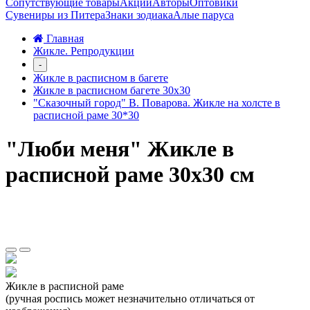
Сопутствующие товары
Акции
Авторы
Оптовики
Сувениры из Питера
Знаки зодиака
Алые паруса
Главная
Жикле. Репродукции
-
Жикле в расписном в багете
Жикле в расписном багете 30х30
"Сказочный город" В. Поварова. Жикле на холсте в
расписной раме 30*30
"Люби меня" Жикле в
расписной раме 30х30 см
Жикле в расписной раме
(ручная роспись может незначительно отличаться от