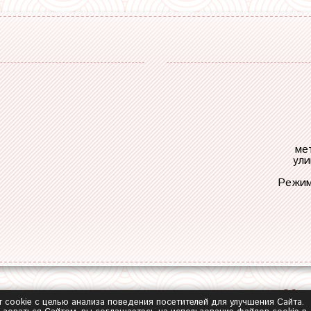
ме
ули
Режим
Обра
т cookie с целью анализа поведения посетителей для улучшения Сайта.