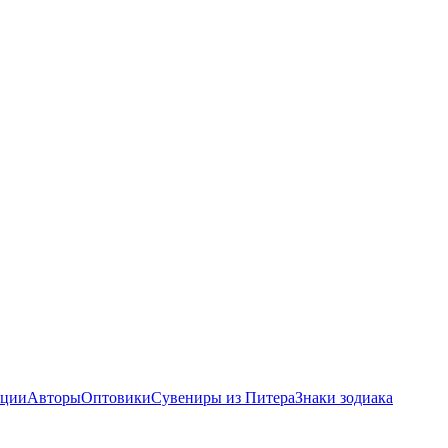
ции
Авторы
Оптовики
Сувениры из Питера
Знаки зодиака