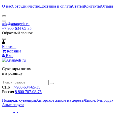
О нас
Сотрудничество
Доставка и оплата
Статьи
Контакты
Отзыв
ask@artangels.ru
+7-900-634-65-35
Обратный звонок
Корзина
Корзина
Вход
Сувениры оптом
и в розницу
СПб
+7-900-634-65-35
Россия
8 800 707-08-75
Подарки, сувениры
Авторское жикле на дереве
Жикле. Репроду
Алые паруса