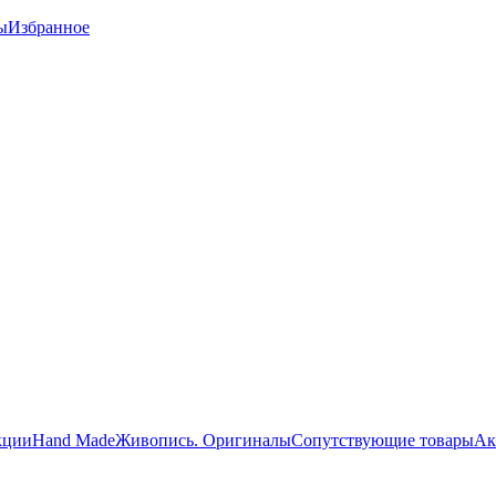
ы
Избранное
кции
Hand Made
Живопись. Оригиналы
Сопутствующие товары
Ак