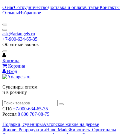
О нас
Сотрудничество
Доставка и оплата
Статьи
Контакты
Отзывы
Избранное
ask@artangels.ru
+7-900-634-65-35
Обратный звонок
Корзина
Корзина
Вход
Сувениры оптом
и в розницу
СПб
+7-900-634-65-35
Россия
8 800 707-08-75
Подарки, сувениры
Авторское жикле на дереве
Жикле. Репродукции
Hand Made
Живопись. Оригиналы