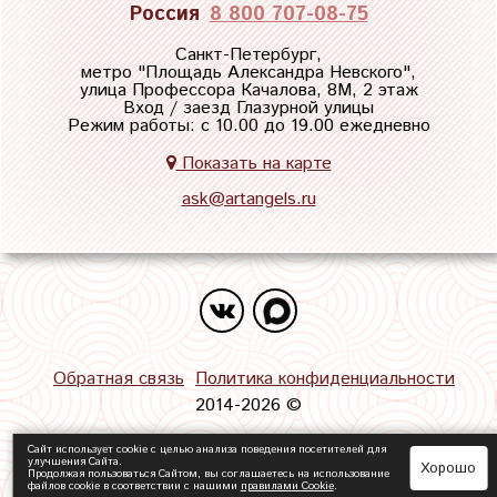
Россия
8 800 707-08-75
Санкт-Петербург,
метро "
Площадь Александра Невского
",
улица Профессора Качалова, 8М, 2 этаж
Вход / заезд Глазурной улицы
Режим работы: с 10.00 до 19.00 ежедневно
Показать на карте
ask@artangels.ru
Обратная связь
Политика конфиденциальности
2014-2026 ©
Сайт использует cookie с целью анализа поведения посетителей для
улучшения Сайта.
Хорошо
Продолжая пользоваться Сайтом, вы соглашаетесь на использование
файлов cookie в соответствии с нашими
правилами Сookie
.