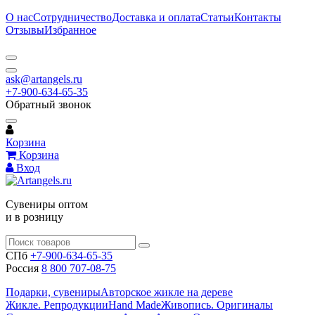
О нас
Сотрудничество
Доставка и оплата
Статьи
Контакты
Отзывы
Избранное
ask@artangels.ru
+7-900-634-65-35
Обратный звонок
Корзина
Корзина
Вход
Сувениры оптом
и в розницу
СПб
+7-900-634-65-35
Россия
8 800 707-08-75
Подарки, сувениры
Авторское жикле на дереве
Жикле. Репродукции
Hand Made
Живопись. Оригиналы