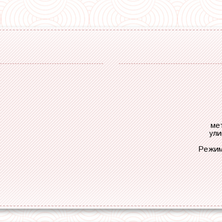
ме
ули
Режим