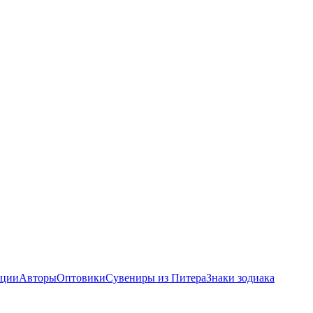
ции
Авторы
Оптовики
Сувениры из Питера
Знаки зодиака