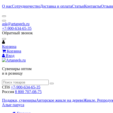
О нас
Сотрудничество
Доставка и оплата
Статьи
Контакты
Отзыв
ask@artangels.ru
+7-900-634-65-35
Обратный звонок
Корзина
Корзина
Вход
Сувениры оптом
и в розницу
СПб
+7-900-634-65-35
Россия
8 800 707-08-75
Подарки, сувениры
Авторское жикле на дереве
Жикле. Репроду
Алые паруса