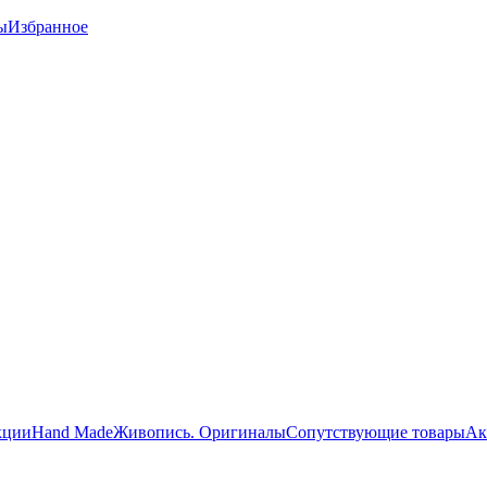
ы
Избранное
кции
Hand Made
Живопись. Оригиналы
Сопутствующие товары
Ак