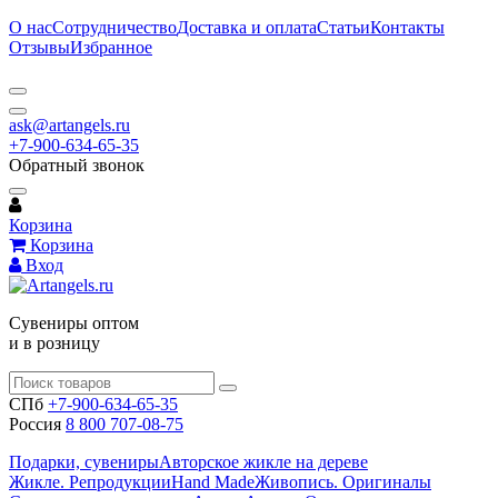
О нас
Сотрудничество
Доставка и оплата
Статьи
Контакты
Отзывы
Избранное
ask@artangels.ru
+7-900-634-65-35
Обратный звонок
Корзина
Корзина
Вход
Сувениры оптом
и в розницу
СПб
+7-900-634-65-35
Россия
8 800 707-08-75
Подарки, сувениры
Авторское жикле на дереве
Жикле. Репродукции
Hand Made
Живопись. Оригиналы