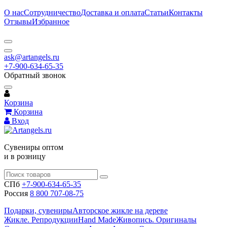
О нас
Сотрудничество
Доставка и оплата
Статьи
Контакты
Отзывы
Избранное
ask@artangels.ru
+7-900-634-65-35
Обратный звонок
Корзина
Корзина
Вход
Сувениры оптом
и в розницу
СПб
+7-900-634-65-35
Россия
8 800 707-08-75
Подарки, сувениры
Авторское жикле на дереве
Жикле. Репродукции
Hand Made
Живопись. Оригиналы