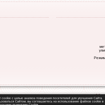
ме
ули
Режим
Обра
т cookie с целью анализа поведения посетителей для улучшения Сайта.
зоваться Сайтом, вы соглашаетесь на использование файлов cookie в
с нашими
правилами Сookie
.