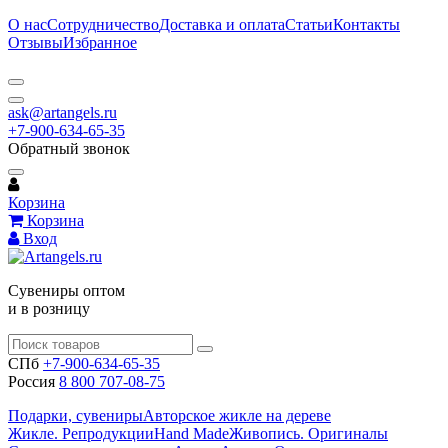
О нас
Сотрудничество
Доставка и оплата
Статьи
Контакты
Отзывы
Избранное
ask@artangels.ru
+7-900-634-65-35
Обратный звонок
Корзина
Корзина
Вход
Сувениры оптом
и в розницу
СПб
+7-900-634-65-35
Россия
8 800 707-08-75
Подарки, сувениры
Авторское жикле на дереве
Жикле. Репродукции
Hand Made
Живопись. Оригиналы