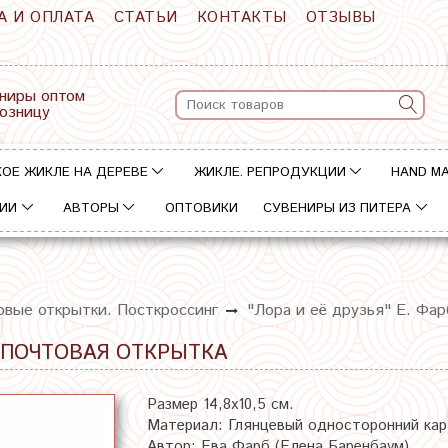
А И ОПЛАТА
СТАТЬИ
КОНТАКТЫ
ОТЗЫВЫ
ниры оптом
розницу
ОЕ ЖИКЛЕ НА ДЕРЕВЕ
ЖИКЛЕ. РЕПРОДУКЦИИ
HAND M
ИИ
АВТОРЫ
ОПТОВИКИ
СУВЕНИРЫ ИЗ ПИТЕРА
овые открытки. Посткроссинг
"Лора и её друзья" Е. Фа
 ПОЧТОВАЯ ОТКРЫТКА
Размер 14,8х10,5 см.
Материал: Глянцевый односторонний ка
Автор: Ева Фарб (Елена Баренбаум)