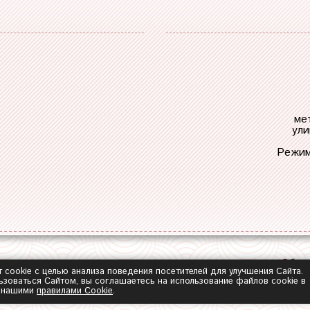
ме
ули
Режим
Обра
т cookie с целью анализа поведения посетителей для улучшения Сайта.
зоваться Сайтом, вы соглашаетесь на использование файлов cookie в
с нашими
правилами Сookie
.
2014-2026 ©