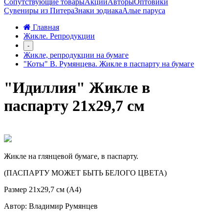
Сопутствующие товары
Акции
Авторы
Оптовики
Сувениры из Питера
Знаки зодиака
Алые паруса
Главная
Жикле. Репродукции
-
Жикле, репродукции на бумаге
"Коты" В. Румянцева. Жикле в паспарту на бумаге
"Идиллия" Жикле в
паспарту 21х29,7 см
Жикле на глянцевой бумаге, в паспарту.
(ПАСПАРТУ МОЖЕТ БЫТЬ БЕЛОГО ЦВЕТА)
Размер 21х29,7 см (А4)
Автор: Владимир Румянцев