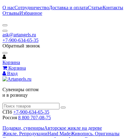
О нас
Сотрудничество
Доставка и оплата
Статьи
Контакты
Отзывы
Избранное
ask@artangels.ru
+7-900-634-65-35
Обратный звонок
Корзина
Корзина
Вход
Сувениры оптом
и в розницу
СПб
+7-900-634-65-35
Россия
8 800 707-08-75
Подарки, сувениры
Авторское жикле на дереве
Жикле. Репродукции
Hand Made
Живопись. Оригиналы