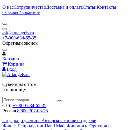
О нас
Сотрудничество
Доставка и оплата
Статьи
Контакты
Отзывы
Избранное
ask@artangels.ru
+7-900-634-65-35
Обратный звонок
Корзина
Корзина
Вход
Сувениры оптом
и в розницу
СПб
+7-900-634-65-35
Россия
8 800 707-08-75
Подарки, сувениры
Авторское жикле на дереве
Жикле. Репродукции
Hand Made
Живопись. Оригиналы