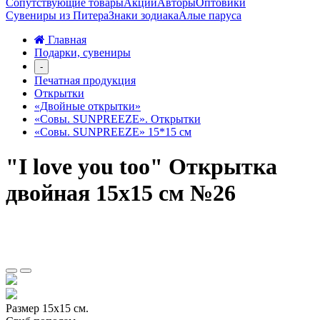
Сопутствующие товары
Акции
Авторы
Оптовики
Сувениры из Питера
Знаки зодиака
Алые паруса
Главная
Подарки, сувениры
-
Печатная продукция
Открытки
«Двойные открытки»
«Совы. SUNPREEZE». Открытки
«Совы. SUNPREEZE» 15*15 см
"I love you too" Открытка
двойная 15х15 см №26
Размер 15х15 см.