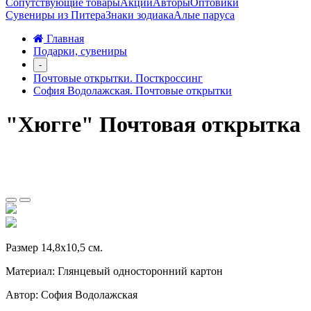
Сопутствующие товары
Акции
Авторы
Оптовики
Сувениры из Питера
Знаки зодиака
Алые паруса
Главная
Подарки, сувениры
-
Почтовые открытки. Посткроссинг
София Водолажская. Почтовые открытки
"Хюгге" Почтовая открытка
Размер 14,8х10,5 см.
Материал: Глянцевый односторонний картон
Автор: София Водолажская