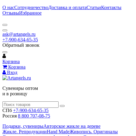
О нас
Сотрудничество
Доставка и оплата
Статьи
Контакты
Отзывы
Избранное
ask@artangels.ru
+7-900-634-65-35
Обратный звонок
Корзина
Корзина
Вход
Сувениры оптом
и в розницу
СПб
+7-900-634-65-35
Россия
8 800 707-08-75
Подарки, сувениры
Авторское жикле на дереве
Жикле. Репродукции
Hand Made
Живопись. Оригиналы