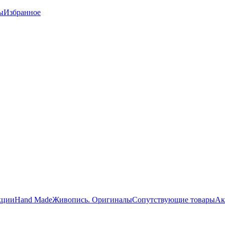
ы
Избранное
кции
Hand Made
Живопись. Оригиналы
Сопутствующие товары
Ак