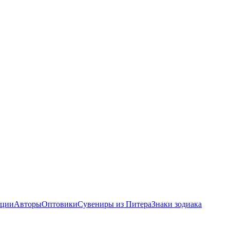
ции
Авторы
Оптовики
Сувениры из Питера
Знаки зодиака