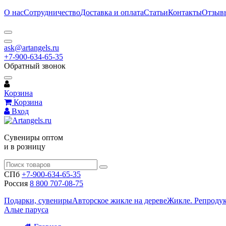
О нас
Сотрудничество
Доставка и оплата
Статьи
Контакты
Отзыв
ask@artangels.ru
+7-900-634-65-35
Обратный звонок
Корзина
Корзина
Вход
Сувениры оптом
и в розницу
СПб
+7-900-634-65-35
Россия
8 800 707-08-75
Подарки, сувениры
Авторское жикле на дереве
Жикле. Репроду
Алые паруса