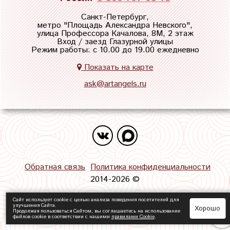
Санкт-Петербург,
метро "
Площадь Александра Невского
",
улица Профессора Качалова, 8М, 2 этаж
Вход / заезд Глазурной улицы
Режим работы: с 10.00 до 19.00 ежедневно
Показать на карте
ask@artangels.ru
Обратная связь
Политика конфиденциальности
2014-2026 ©
Сайт использует cookie с целью анализа поведения посетителей для
улучшения Сайта.
Хорошо
Продолжая пользоваться Сайтом, вы соглашаетесь на использование
файлов cookie в соответствии с нашими
правилами Сookie
.