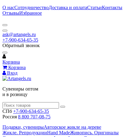
О нас
Сотрудничество
Доставка и оплата
Статьи
Контакты
Отзывы
Избранное
ask@artangels.ru
+7-900-634-65-35
Обратный звонок
Корзина
Корзина
Вход
Сувениры оптом
и в розницу
СПб
+7-900-634-65-35
Россия
8 800 707-08-75
Подарки, сувениры
Авторское жикле на дереве
Жикле. Репродукции
Hand Made
Живопись. Оригиналы