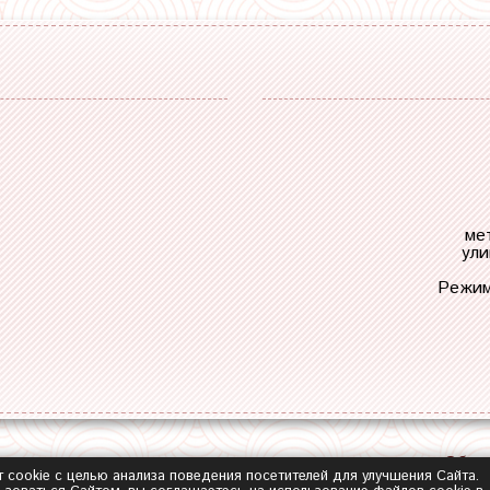
ме
ули
Режим
Обра
т cookie с целью анализа поведения посетителей для улучшения Сайта.