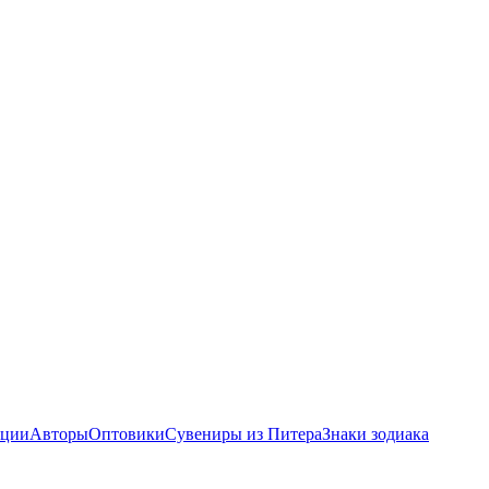
ции
Авторы
Оптовики
Сувениры из Питера
Знаки зодиака