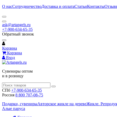
О нас
Сотрудничество
Доставка и оплата
Статьи
Контакты
Отзыв
ask@artangels.ru
+7-900-634-65-35
Обратный звонок
Корзина
Корзина
Вход
Сувениры оптом
и в розницу
СПб
+7-900-634-65-35
Россия
8 800 707-08-75
Подарки, сувениры
Авторское жикле на дереве
Жикле. Репроду
Алые паруса