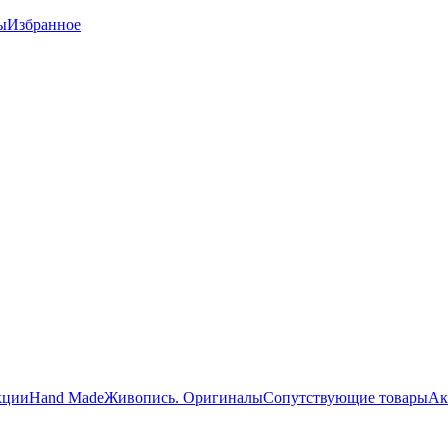
ы
Избранное
кции
Hand Made
Живопись. Оригиналы
Сопутствующие товары
Ак