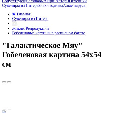
Сопутствующие товары
Акции
Авторы
Оптовики
Сувениры из Питера
Знаки зодиака
Алые паруса
Главная
Сувениры из Питера
-
Жикле. Репродукции
Гобеленовые картины в расписном багете
"Галактическое Мяу"
Гобеленовая картина 54х54
см