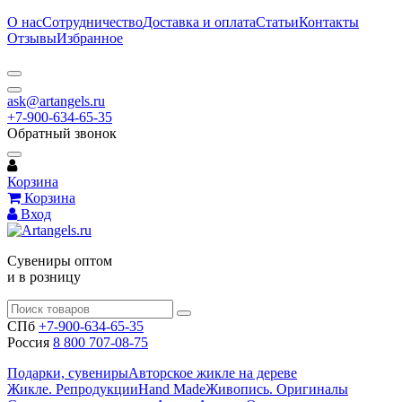
О нас
Сотрудничество
Доставка и оплата
Статьи
Контакты
Отзывы
Избранное
ask@artangels.ru
+7-900-634-65-35
Обратный звонок
Корзина
Корзина
Вход
Сувениры оптом
и в розницу
СПб
+7-900-634-65-35
Россия
8 800 707-08-75
Подарки, сувениры
Авторское жикле на дереве
Жикле. Репродукции
Hand Made
Живопись. Оригиналы