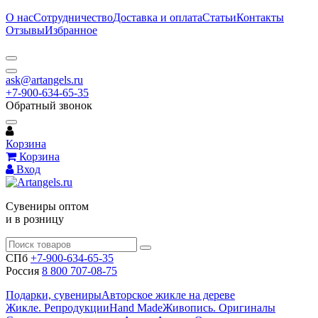
О нас
Сотрудничество
Доставка и оплата
Статьи
Контакты
Отзывы
Избранное
ask@artangels.ru
+7-900-634-65-35
Обратный звонок
Корзина
Корзина
Вход
Сувениры оптом
и в розницу
СПб
+7-900-634-65-35
Россия
8 800 707-08-75
Подарки, сувениры
Авторское жикле на дереве
Жикле. Репродукции
Hand Made
Живопись. Оригиналы