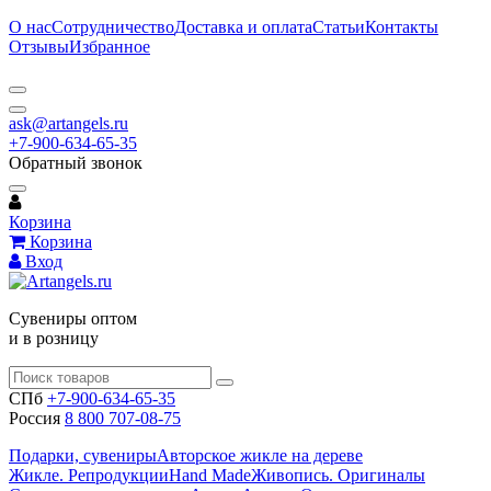
О нас
Сотрудничество
Доставка и оплата
Статьи
Контакты
Отзывы
Избранное
ask@artangels.ru
+7-900-634-65-35
Обратный звонок
Корзина
Корзина
Вход
Сувениры оптом
и в розницу
СПб
+7-900-634-65-35
Россия
8 800 707-08-75
Подарки, сувениры
Авторское жикле на дереве
Жикле. Репродукции
Hand Made
Живопись. Оригиналы