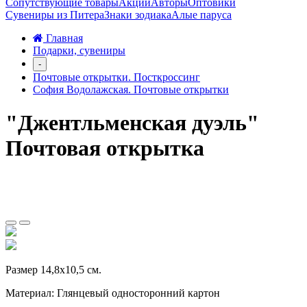
Сопутствующие товары
Акции
Авторы
Оптовики
Сувениры из Питера
Знаки зодиака
Алые паруса
Главная
Подарки, сувениры
-
Почтовые открытки. Посткроссинг
София Водолажская. Почтовые открытки
"Джентльменская дуэль"
Почтовая открытка
Размер 14,8х10,5 см.
Материал: Глянцевый односторонний картон