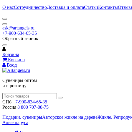
О нас
Сотрудничество
Доставка и оплата
Статьи
Контакты
Отзыв
ask@artangels.ru
+7-900-634-65-35
Обратный звонок
Корзина
Корзина
Вход
Сувениры оптом
и в розницу
СПб
+7-900-634-65-35
Россия
8 800 707-08-75
Подарки, сувениры
Авторское жикле на дереве
Жикле. Репроду
Алые паруса