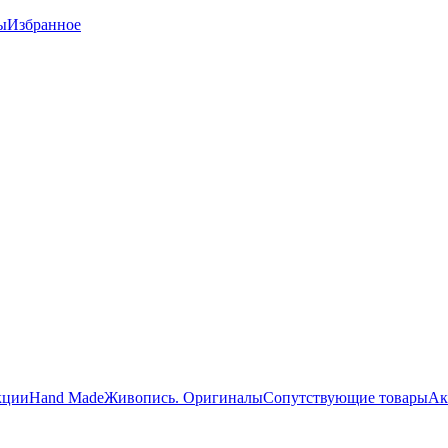
ы
Избранное
кции
Hand Made
Живопись. Оригиналы
Сопутствующие товары
Ак