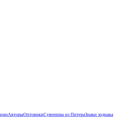
ции
Авторы
Оптовики
Сувениры из Питера
Знаки зодиака