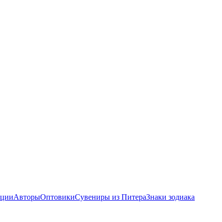
ции
Авторы
Оптовики
Сувениры из Питера
Знаки зодиака