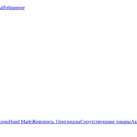
ы
Избранное
кции
Hand Made
Живопись. Оригиналы
Сопутствующие товары
Ак