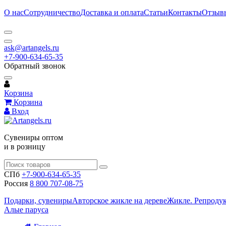
О нас
Сотрудничество
Доставка и оплата
Статьи
Контакты
Отзыв
ask@artangels.ru
+7-900-634-65-35
Обратный звонок
Корзина
Корзина
Вход
Сувениры оптом
и в розницу
СПб
+7-900-634-65-35
Россия
8 800 707-08-75
Подарки, сувениры
Авторское жикле на дереве
Жикле. Репроду
Алые паруса