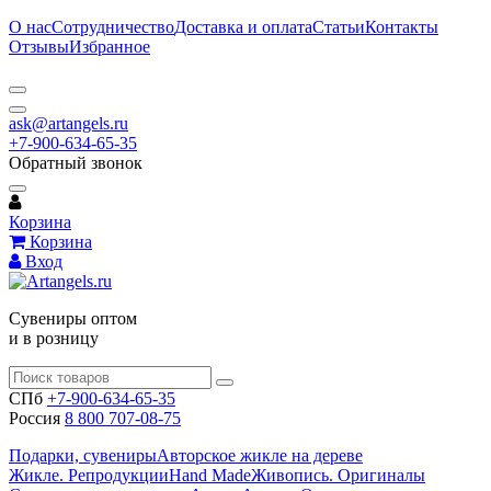
О нас
Сотрудничество
Доставка и оплата
Статьи
Контакты
Отзывы
Избранное
ask@artangels.ru
+7-900-634-65-35
Обратный звонок
Корзина
Корзина
Вход
Сувениры оптом
и в розницу
СПб
+7-900-634-65-35
Россия
8 800 707-08-75
Подарки, сувениры
Авторское жикле на дереве
Жикле. Репродукции
Hand Made
Живопись. Оригиналы