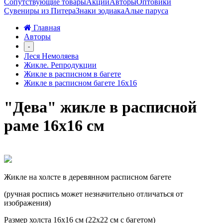
Сопутствующие товары
Акции
Авторы
Оптовики
Сувениры из Питера
Знаки зодиака
Алые паруса
Главная
Авторы
-
Леся Немоляева
Жикле. Репродукции
Жикле в расписном в багете
Жикле в расписном багете 16х16
"Дева" жикле в расписной
раме 16х16 см
Жикле на холсте в деревянном расписном багете
(ручная роспись может незначительно отличаться от
изображения)
Размер холста 16х16 см (22х22 см с багетом)