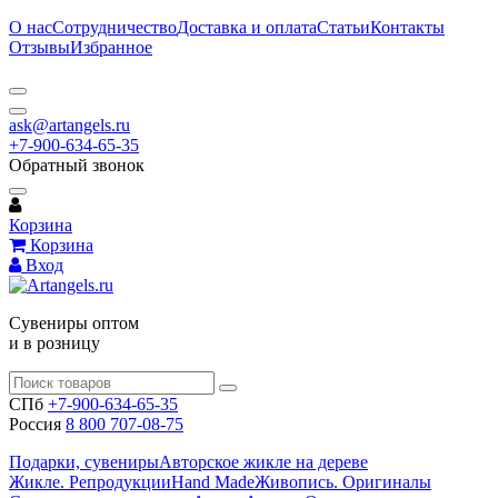
О нас
Сотрудничество
Доставка и оплата
Статьи
Контакты
Отзывы
Избранное
ask@artangels.ru
+7-900-634-65-35
Обратный звонок
Корзина
Корзина
Вход
Сувениры оптом
и в розницу
СПб
+7-900-634-65-35
Россия
8 800 707-08-75
Подарки, сувениры
Авторское жикле на дереве
Жикле. Репродукции
Hand Made
Живопись. Оригиналы