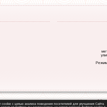
ме
ули
Режим
Обра
т cookie с целью анализа поведения посетителей для улучшения Сайта.