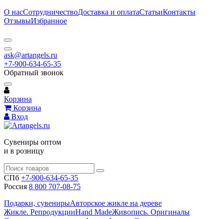
О нас
Сотрудничество
Доставка и оплата
Статьи
Контакты
Отзывы
Избранное
ask@artangels.ru
+7-900-634-65-35
Обратный звонок
Корзина
Корзина
Вход
Сувениры оптом
и в розницу
СПб
+7-900-634-65-35
Россия
8 800 707-08-75
Подарки, сувениры
Авторское жикле на дереве
Жикле. Репродукции
Hand Made
Живопись. Оригиналы