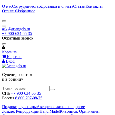
О нас
Сотрудничество
Доставка и оплата
Статьи
Контакты
Отзывы
Избранное
ask@artangels.ru
+7-900-634-65-35
Обратный звонок
Корзина
Корзина
Вход
Сувениры оптом
и в розницу
СПб
+7-900-634-65-35
Россия
8 800 707-08-75
Подарки, сувениры
Авторское жикле на дереве
Жикле. Репродукции
Hand Made
Живопись. Оригиналы