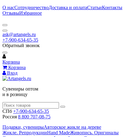
О нас
Сотрудничество
Доставка и оплата
Статьи
Контакты
Отзывы
Избранное
ask@artangels.ru
+7-900-634-65-35
Обратный звонок
Корзина
Корзина
Вход
Сувениры оптом
и в розницу
СПб
+7-900-634-65-35
Россия
8 800 707-08-75
Подарки, сувениры
Авторское жикле на дереве
Жикле. Репродукции
Hand Made
Живопись. Оригиналы