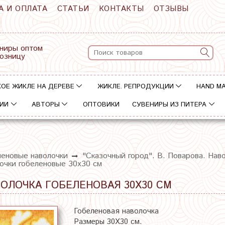
А И ОПЛАТА
СТАТЬИ
КОНТАКТЫ
ОТЗЫВЫ
ниры оптом
розницу
ОЕ ЖИКЛЕ НА ДЕРЕВЕ
ЖИКЛЕ. РЕПРОДУКЦИИ
HAND M
ИИ
АВТОРЫ
ОПТОВИКИ
СУВЕНИРЫ ИЗ ПИТЕРА
леновые наволочки
"Сказочный город". В. Поварова. Нав
лочки гобеленовые 30х30 см
ВОЛОЧКА ГОБЕЛЕНОВАЯ 30Х30 СМ
Гобеленовая наволочка
Размеры 30Х30 см.