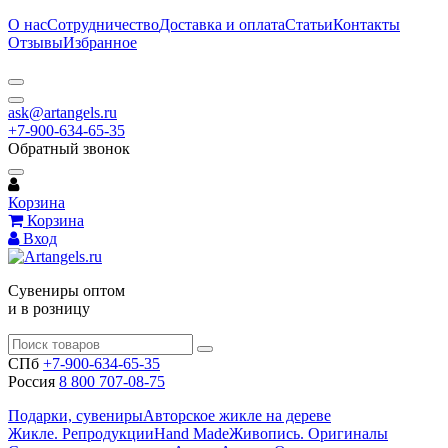
О нас
Сотрудничество
Доставка и оплата
Статьи
Контакты
Отзывы
Избранное
ask@artangels.ru
+7-900-634-65-35
Обратный звонок
Корзина
Корзина
Вход
Сувениры оптом
и в розницу
СПб
+7-900-634-65-35
Россия
8 800 707-08-75
Подарки, сувениры
Авторское жикле на дереве
Жикле. Репродукции
Hand Made
Живопись. Оригиналы