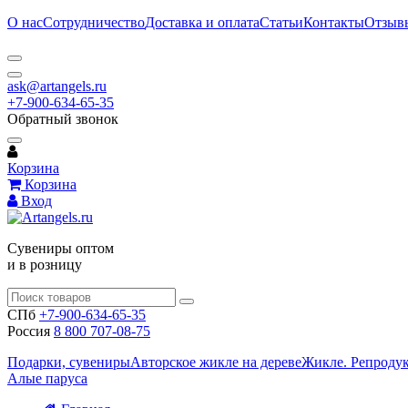
О нас
Сотрудничество
Доставка и оплата
Статьи
Контакты
Отзыв
ask@artangels.ru
+7-900-634-65-35
Обратный звонок
Корзина
Корзина
Вход
Сувениры оптом
и в розницу
СПб
+7-900-634-65-35
Россия
8 800 707-08-75
Подарки, сувениры
Авторское жикле на дереве
Жикле. Репроду
Алые паруса