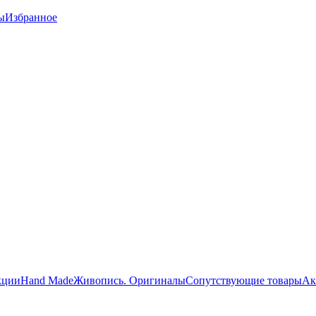
ы
Избранное
кции
Hand Made
Живопись. Оригиналы
Сопутствующие товары
Ак