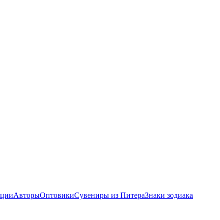
ции
Авторы
Оптовики
Сувениры из Питера
Знаки зодиака