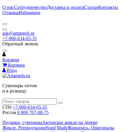
О нас
Сотрудничество
Доставка и оплата
Статьи
Контакты
Отзывы
Избранное
ask@artangels.ru
+7-900-634-65-35
Обратный звонок
Корзина
Корзина
Вход
Сувениры оптом
и в розницу
СПб
+7-900-634-65-35
Россия
8 800 707-08-75
Подарки, сувениры
Авторское жикле на дереве
Жикле. Репродукции
Hand Made
Живопись. Оригиналы