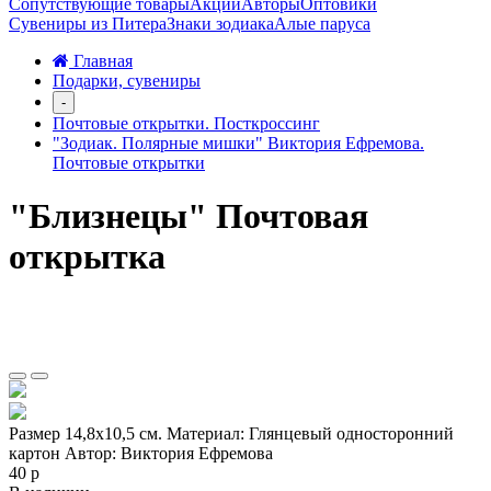
Сопутствующие товары
Акции
Авторы
Оптовики
Сувениры из Питера
Знаки зодиака
Алые паруса
Главная
Подарки, сувениры
-
Почтовые открытки. Посткроссинг
"Зодиак. Полярные мишки" Виктория Ефремова.
Почтовые открытки
"Близнецы" Почтовая
открытка
Размер 14,8х10,5 см. Материал: Глянцевый односторонний
картон Автор: Виктория Ефремова
40 р