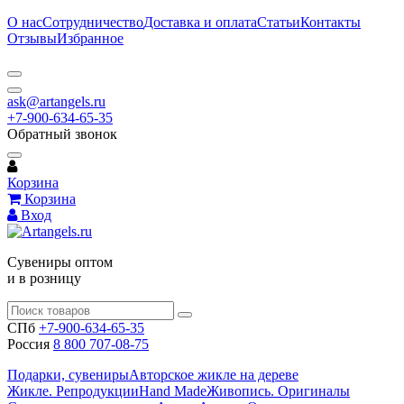
О нас
Сотрудничество
Доставка и оплата
Статьи
Контакты
Отзывы
Избранное
ask@artangels.ru
+7-900-634-65-35
Обратный звонок
Корзина
Корзина
Вход
Сувениры оптом
и в розницу
СПб
+7-900-634-65-35
Россия
8 800 707-08-75
Подарки, сувениры
Авторское жикле на дереве
Жикле. Репродукции
Hand Made
Живопись. Оригиналы