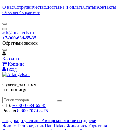
О нас
Сотрудничество
Доставка и оплата
Статьи
Контакты
Отзывы
Избранное
ask@artangels.ru
+7-900-634-65-35
Обратный звонок
Корзина
Корзина
Вход
Сувениры оптом
и в розницу
СПб
+7-900-634-65-35
Россия
8 800 707-08-75
Подарки, сувениры
Авторское жикле на дереве
Жикле. Репродукции
Hand Made
Живопись. Оригиналы