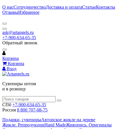
О нас
Сотрудничество
Доставка и оплата
Статьи
Контакты
Отзывы
Избранное
ask@artangels.ru
+7-900-634-65-35
Обратный звонок
Корзина
Корзина
Вход
Сувениры оптом
и в розницу
СПб
+7-900-634-65-35
Россия
8 800 707-08-75
Подарки, сувениры
Авторское жикле на дереве
Жикле. Репродукции
Hand Made
Живопись. Оригиналы