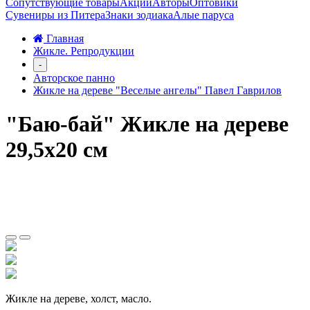
Сопутствующие товары
Акции
Авторы
Оптовики
Сувениры из Питера
Знаки зодиака
Алые паруса
Главная
Жикле. Репродукции
-
Авторское панно
Жикле на дереве "Веселые ангелы" Павел Гаврилов
"Баю-бай" Жикле на дереве
29,5х20 см
Жикле на дереве, холст, масло.