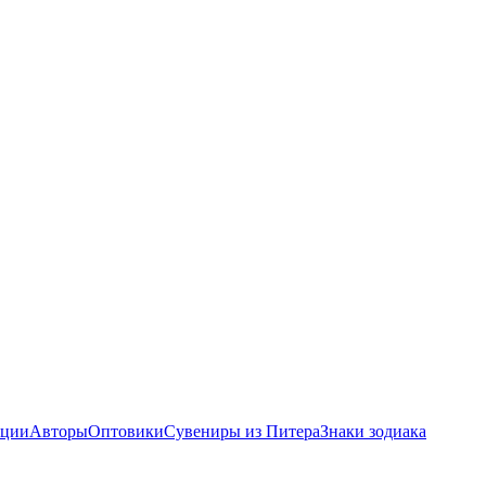
ции
Авторы
Оптовики
Сувениры из Питера
Знаки зодиака