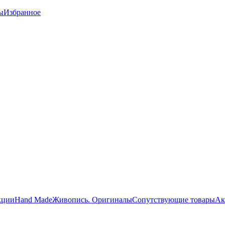
ы
Избранное
кции
Hand Made
Живопись. Оригиналы
Сопутствующие товары
Ак