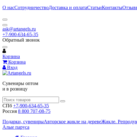
О нас
Сотрудничество
Доставка и оплата
Статьи
Контакты
Отзыв
ask@artangels.ru
+7-900-634-65-35
Обратный звонок
Корзина
Корзина
Вход
Сувениры оптом
и в розницу
СПб
+7-900-634-65-35
Россия
8 800 707-08-75
Подарки, сувениры
Авторское жикле на дереве
Жикле. Репроду
Алые паруса