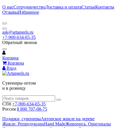
О нас
Сотрудничество
Доставка и оплата
Статьи
Контакты
Отзывы
Избранное
ask@artangels.ru
+7-900-634-65-35
Обратный звонок
Корзина
Корзина
Вход
Сувениры оптом
и в розницу
СПб
+7-900-634-65-35
Россия
8 800 707-08-75
Подарки, сувениры
Авторское жикле на дереве
Жикле. Репродукции
Hand Made
Живопись. Оригиналы