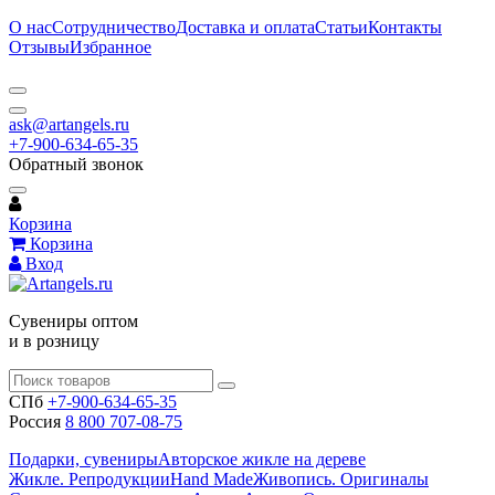
О нас
Сотрудничество
Доставка и оплата
Статьи
Контакты
Отзывы
Избранное
ask@artangels.ru
+7-900-634-65-35
Обратный звонок
Корзина
Корзина
Вход
Сувениры оптом
и в розницу
СПб
+7-900-634-65-35
Россия
8 800 707-08-75
Подарки, сувениры
Авторское жикле на дереве
Жикле. Репродукции
Hand Made
Живопись. Оригиналы