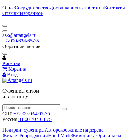
О нас
Сотрудничество
Доставка и оплата
Статьи
Контакты
Отзывы
Избранное
ask@artangels.ru
+7-900-634-65-35
Обратный звонок
Корзина
Корзина
Вход
Сувениры оптом
и в розницу
СПб
+7-900-634-65-35
Россия
8 800 707-08-75
Подарки, сувениры
Авторское жикле на дереве
Жикле. Репродукции
Hand Made
Живопись. Оригиналы