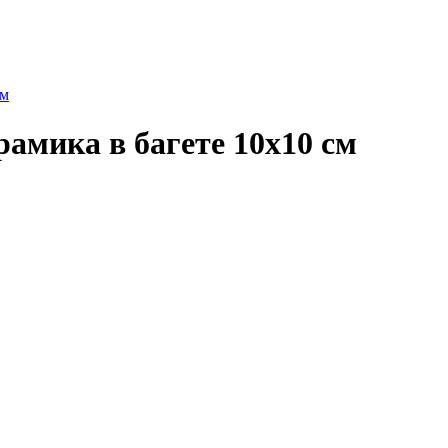
см
амика в багете 10х10 см