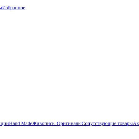
ы
Избранное
кции
Hand Made
Живопись. Оригиналы
Сопутствующие товары
Ак