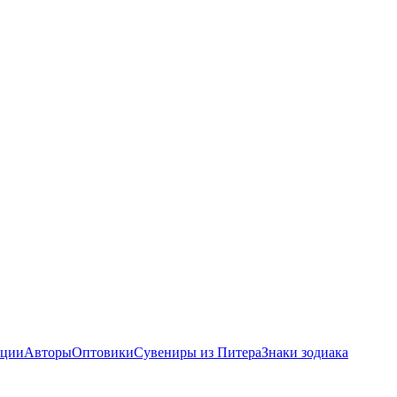
ции
Авторы
Оптовики
Сувениры из Питера
Знаки зодиака