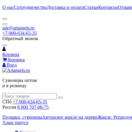
О нас
Сотрудничество
Доставка и оплата
Статьи
Контакты
Отзыв
ask@artangels.ru
+7-900-634-65-35
Обратный звонок
Корзина
Корзина
Вход
Сувениры оптом
и в розницу
СПб
+7-900-634-65-35
Россия
8 800 707-08-75
Подарки, сувениры
Авторское жикле на дереве
Жикле. Репроду
Алые паруса