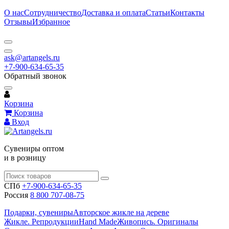
О нас
Сотрудничество
Доставка и оплата
Статьи
Контакты
Отзывы
Избранное
ask@artangels.ru
+7-900-634-65-35
Обратный звонок
Корзина
Корзина
Вход
Сувениры оптом
и в розницу
СПб
+7-900-634-65-35
Россия
8 800 707-08-75
Подарки, сувениры
Авторское жикле на дереве
Жикле. Репродукции
Hand Made
Живопись. Оригиналы